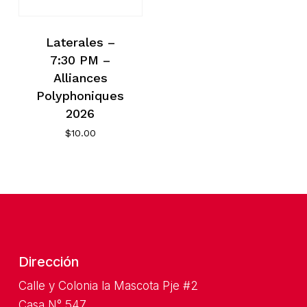
Laterales –
7:30 PM –
No hay productos en el
Alliances
carrito.
Polyphoniques
2026
Ver Cartelera
$
10.00
Dirección
Calle y Colonia la Mascota Pje #2
Casa N° 547