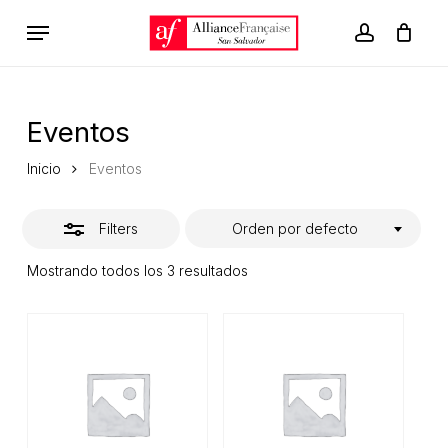
Skip
Menu
to
account
Close
Carrito
Close
Cart
main
Filters
content
Eventos
Inicio
Eventos
Filters
Orden por defecto
Mostrando todos los 3 resultados