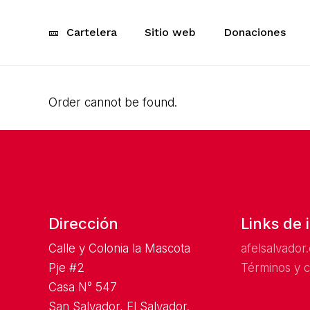
Skip
to
🎫
Cartelera
Sitio web
Donaciones
main
content
Order cannot be found.
Dirección
Links de 
Calle y Colonia la Mascota
a
felsalvador
Pje #2
Términos y c
Casa N° 547
San Salvador, El Salvador.