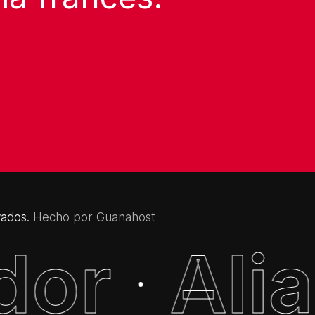
Ver Cartelera
vados.
Hecho por Guanahost
dor
Ali
·