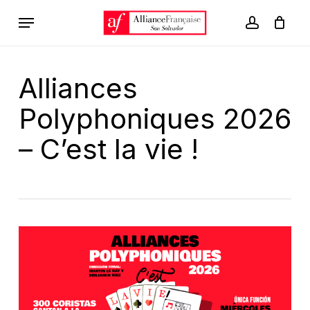
Skip
Menu
to
account
Carrito
Close
Cart
main
content
Alliances
Polyphoniques 2026
– C’est la vie !